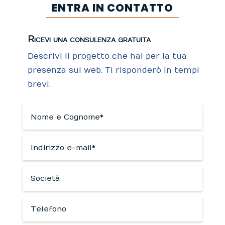
ENTRA IN CONTATTO
Ricevi una consulenza gratuita
Descrivi il progetto che hai per la tua
presenza sul web. Ti risponderò in tempi
brevi.