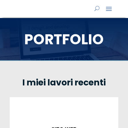
PORTFOLIO
I miei lavori recenti