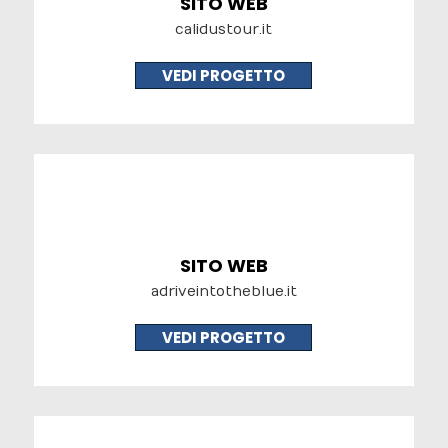
SITO WEB
calidustour.it
VEDI PROGETTO
SITO WEB
adriveintotheblue.it
VEDI PROGETTO