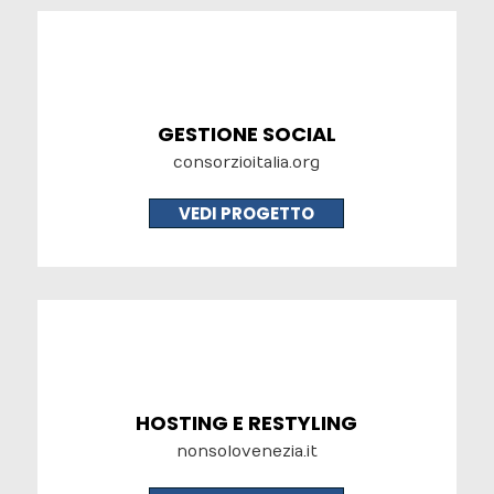
GESTIONE SOCIAL
consorzioitalia.org
VEDI PROGETTO
HOSTING E RESTYLING
nonsolovenezia.it