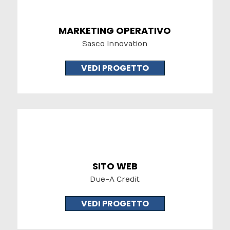
MARKETING OPERATIVO
Sasco Innovation
VEDI PROGETTO
SITO WEB
Due-A Credit
VEDI PROGETTO