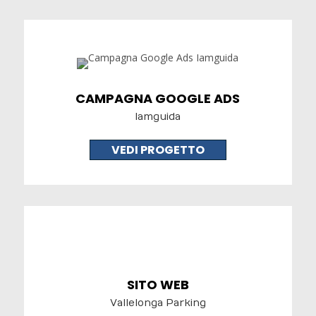
CAMPAGNA GOOGLE ADS
Iamguida
VEDI PROGETTO
SITO WEB
Vallelonga Parking