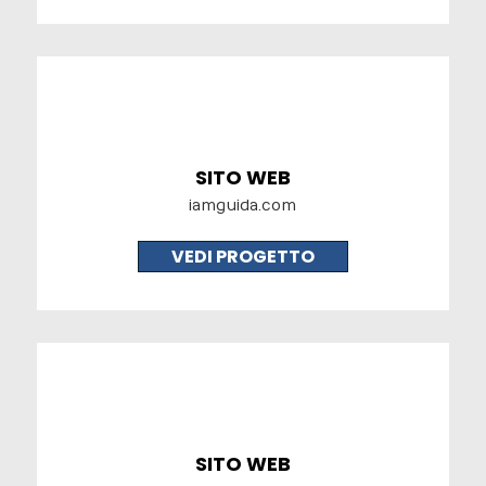
SITO WEB
iamguida.com
VEDI PROGETTO
SITO WEB