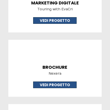
MARKETING DIGITALE
Touring with EvaCri
VEDI PROGETTO
BROCHURE
Nexera
VEDI PROGETTO