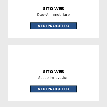
SITO WEB
Due-A Immobiliare
VEDI PROGETTO
SITO WEB
Sasco Innovation
VEDI PROGETTO