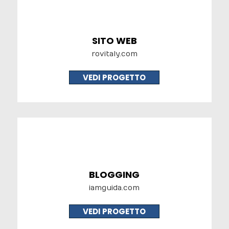
SITO WEB
rovitaly.com
VEDI PROGETTO
BLOGGING
iamguida.com
VEDI PROGETTO