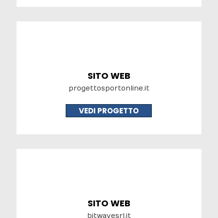
SITO WEB
progettosportonline.it
VEDI PROGETTO
SITO WEB
bitwavesrl.it