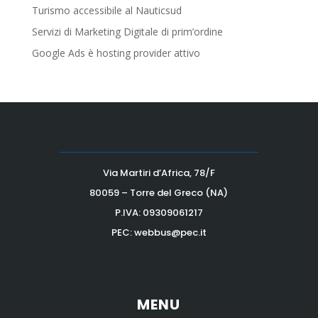
Turismo accessibile al Nauticsud
Servizi di Marketing Digitale di prim’ordine
Google Ads è hosting provider attivo
Via Martiri d’Africa, 78/F
80059 – Torre del Greco (NA)
P.IVA:
09309061217
PEC: webbus@pec.it
MENU