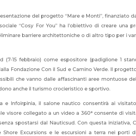
esentazione del progetto “Mare e Monti”, finanziato d
sociale “Cosy For You” ha l’obiettivo di creare una pr
inare barriere architettoniche o di altro tipo per i vari 
 (7-15 febbraio) come espositore (padiglione 1 stan
alla Fondazione Con il Sud e Camino Verde. Il progetto mi
sibili che vanno dalle affascinanti aree montuose de
udono anche il turismo crocieristico e sportivo.
e Infoirpinia, il salone nautico consentirà ai visitator
ale visore collegato a un video a 360° consente di visit
te senza spostarsi dal Nauticsud. Con questa iniziativa,
e Shore Excursions e le escursioni a terra nei porti d