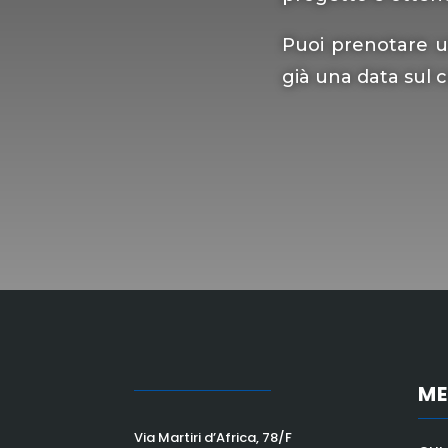
Puoi prenotare u
già una data sul c
M
Via Martiri d’Africa, 78/F