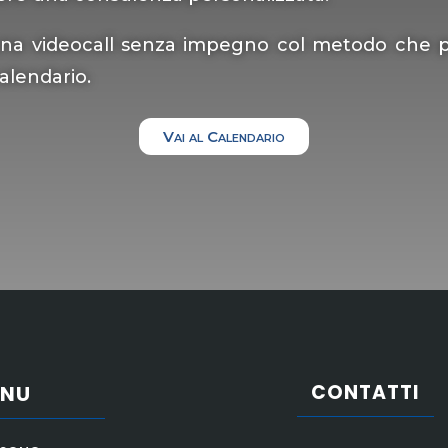
na videocall senza impegno col metodo che pre
alendario.
Vai al Calendario
CONTATTI
ENU