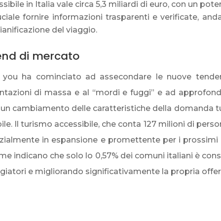
ibile in Italia vale circa 5,3 miliardi di euro, con un potenz
ciale fornire informazioni trasparenti e verificate, and
pianificazione del viaggio.
rend di mercato
or you ha cominciato ad assecondare le nuove tende
ntazioni di massa e al “mordi e fuggi” e ad approfondi
di un cambiamento delle caratteristiche della domanda tu
bile. Il turismo accessibile, che conta 127 milioni di per
nzialmente in espansione e promettente per i prossimi d
ime indicano che solo lo 0,57% dei comuni italiani è con
iatori e migliorando significativamente la propria offer