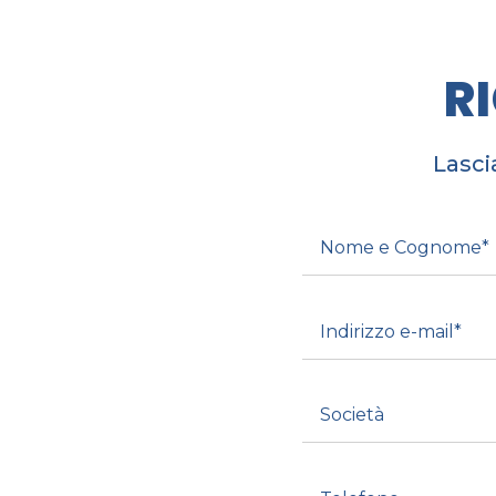
R
Lasci