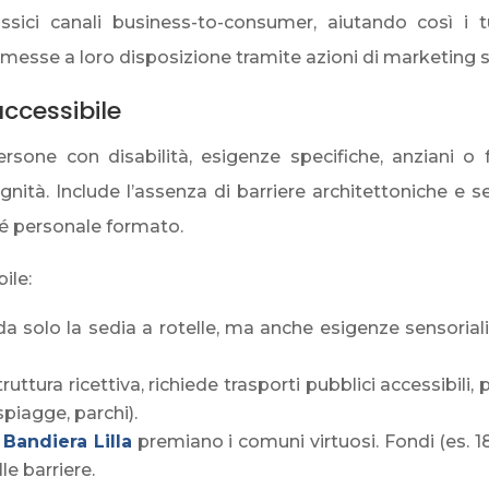
ssici canali business-to-consumer, aiutando così i tu
messe a loro disposizione tramite azioni di marketing s
ccessibile
ersone con disabilità, esigenze specifiche, anziani o 
nità. Include l’assenza di barriere architettoniche e sens
ché personale formato.
ile:
 solo la sedia a rotelle, ma anche esigenze sensoriali, 
truttura ricettiva, richiede trasporti pubblici accessibili,
spiagge, parchi).
a
Bandiera Lilla
premiano i comuni virtuosi. Fondi (es. 18
le barriere.