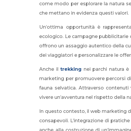
come modo per esplorare la natura sen
che mettano in evidenza questi valori.
Un’ottima opportunità è rappresent
ecologico. Le campagne pubblicitarie o
offrono un assaggio autentico della cult
dei viaggiatori e personalizzare le off
Anche il
trekking
nei parchi natura è u
marketing per promuovere percorsi di t
fauna selvatica. Attraverso contenuti 
vivere un’avventura nel rispetto della n
In questo contesto, il web marketing di
consapevoli. L’integrazione di pratiche
anche alla costruzione di un’immagine p