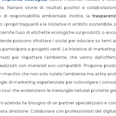
a. Narrare storie di risultati positivi e collaborazi
 di responsabilità ambientale. Inoltre, la
trasparen
propri traguardi e le iniziative in ambito sostenibile, s
sia tramite l’uso di etichette ecologiche sui prodotti, o 
aziende possono sfruttare i social per educare su temi am
ti a partecipare a progetti verdi. Le iniziative di mark
sati per rispettare l’ambiente, che vanno dall’offerta 
ealizzati con materiali eco-compatibili. Proporre prodott
un marchio che non solo tutela l’ambiente ma attira anch
 di marketing esperienziale per coinvolgere i consumato
our che evidenziano le meraviglie naturali protette gra
ni azienda ha bisogno di un partner specializzato e co
uesta direzione. Collaborare con professionisti del digi