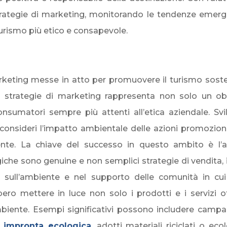
strategie di marketing, monitorando le tendenze emerg
 turismo più etico e consapevole.
rketing messe in atto per promuovere il turismo sosten
elle strategie di marketing rappresenta non solo un
onsumatori sempre più attenti all’etica aziendale. Sv
consideri l’impatto ambientale delle azioni promoziona
biente. La chiave del successo in questo ambito è l’
ogiche sono genuine e non semplici strategie di vendit
vi sull’ambiente e nel supporto delle comunità in c
bbero mettere in luce non solo i prodotti e i servizi
ambiente. Esempi significativi possono includere campa
a
im
pronta ecologica
, adotti materiali riciclati o ec