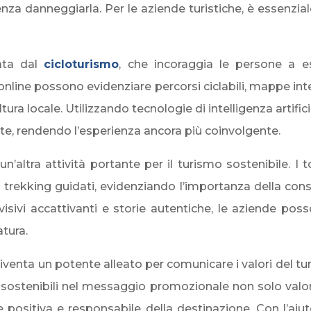
za danneggiarla. Per le aziende turistiche, è essenzia
ata dal
cicloturismo
, che incoraggia le persone a e
nline possono evidenziare percorsi ciclabili, mappe inte
ura locale. Utilizzando tecnologie di intelligenza artifici
erte, rendendo l’esperienza ancora più coinvolgente.
n’altra attività portante per il turismo sostenibile. I
rekking guidati, evidenziando l’importanza della conse
visivi accattivanti e storie autentiche, le aziende po
atura.
venta un potente alleato per comunicare i valori del turi
 sostenibili nel messaggio promozionale non solo valori
ositiva e responsabile della destinazione. Con l’aiuto d