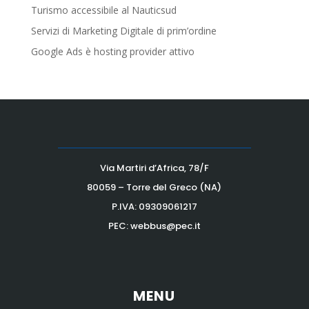
Turismo accessibile al Nauticsud
Servizi di Marketing Digitale di prim’ordine
Google Ads è hosting provider attivo
Via Martiri d’Africa, 78/F
80059 – Torre del Greco (NA)
P.IVA:
09309061217
PEC: webbus@pec.it
MENU