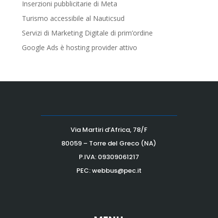
Inserzioni pubblicitarie di Meta
Turismo accessibile al Nauticsud
Servizi di Marketing Digitale di prim’ordine
Google Ads è hosting provider attivo
Via Martiri d’Africa, 78/F
80059 – Torre del Greco (NA)
P.IVA:
09309061217
PEC: webbus@pec.it