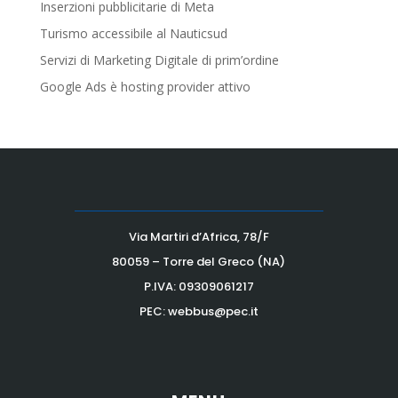
Inserzioni pubblicitarie di Meta
Turismo accessibile al Nauticsud
Servizi di Marketing Digitale di prim’ordine
Google Ads è hosting provider attivo
Via Martiri d’Africa, 78/F
80059 – Torre del Greco (NA)
P.IVA:
09309061217
PEC: webbus@pec.it