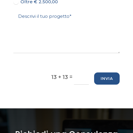
Oltre € 2.500,00
=
13 + 13
INVIA