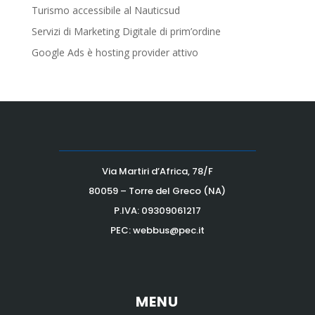
Turismo accessibile al Nauticsud
Servizi di Marketing Digitale di prim’ordine
Google Ads è hosting provider attivo
Via Martiri d’Africa, 78/F
80059 – Torre del Greco (NA)
P.IVA:
09309061217
PEC: webbus@pec.it
MENU