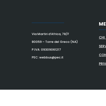
M
Via Martiri d’Africa, 78/F
CHI
80059 – Torre del Greco (NA)
SERV
P.IVA:
09309061217
CON
PEC: webbus@pec.it
PRI