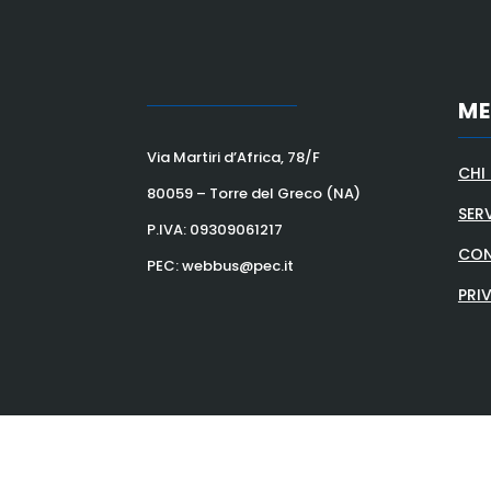
M
Via Martiri d’Africa, 78/F
CHI
80059 – Torre del Greco (NA)
SERV
P.IVA:
09309061217
CON
PEC: webbus@pec.it
PRI