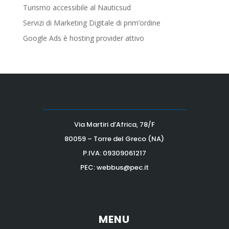
Turismo accessibile al Nauticsud
Servizi di Marketing Digitale di prim’ordine
Google Ads è hosting provider attivo
Via Martiri d’Africa, 78/F
80059 – Torre del Greco (NA)
P.IVA:
09309061217
PEC: webbus@pec.it
MENU